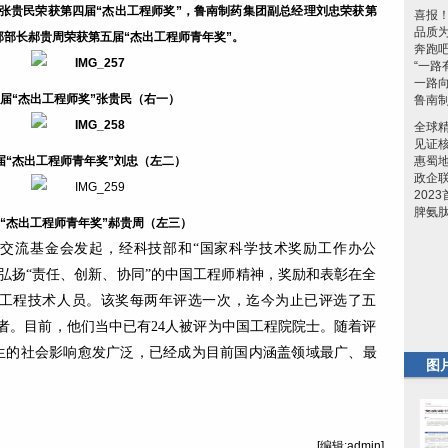
张贵民荣获第四届“杰出工程师奖”，鲁南制药集团副总经理刘忠荣获第
喜报
品质
部部长郝贵周荣获第五届“杰出工程师青年奖”。
奔跑
“一路
一路
届“杰出工程师奖”张贵民（右一）
鲁南制
全球精
见证核
届“杰出工程师青年奖”刘忠（左二）
惠蜀
政企
202
脾氨
“杰出工程师青年奖”郝贵周（左三）
学交流基金会发起，经科技部和“国家科学技术奖励工作办公
弘扬“责任、创新、协同”的中国工程师精神，奖励和表彰在全
工程技术人员。该奖每两年评选一次，迄今为止已评选了五
得者。目前，他们当中已有24人被评为中国工程院院士。随着评
产生的社会影响愈发广泛，已经成为目前国内涵盖领域最广、最
图
[编辑:admin]