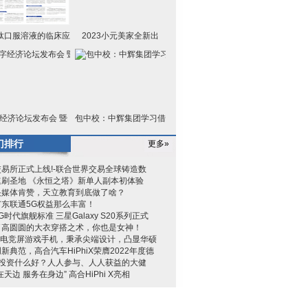
肽口服溶液的临床应
2023小元美家全新出
用进展
发，全力实
经济论坛发布会 暨
包中校：中辉集团学习借
数字易
鉴淄博
门排行
更多»
易所正式上线!-联合世界交易全球铸造数
速刷圣地 《永恒之塔》新单人副本初体验
央媒体肯赞，天立教育到底做了啥？
广东联通5G权益那么丰富！
G时代旗舰标准 三星Galaxy S20系列正式
了高圆圆的大衣穿搭之术，你也是女神！
G3电竞屏游戏手机，秉承尖端设计，凸显华硕
新典范，高合汽车HiPhiX荣膺2022年度德
元投资什么好？人人参与、人人获益的大健
在天边 服务在身边” 高合HiPhi X亮相