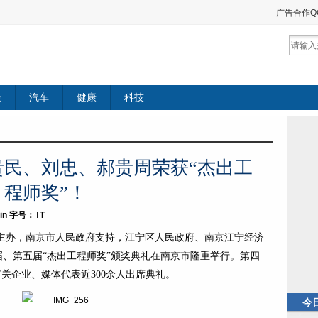
广告合作QQ：
经
汽车
健康
科技
贵民、刘忠、郝贵周荣获“杰出工
程师奖”！
in
字号：
T
T
会主办，南京市人民政府支持，江宁区人民政府、南京江宁经济
、第五届“杰出工程师奖”颁奖典礼在南京市隆重举行。第四
关企业、媒体代表近300余人出席典礼。
今