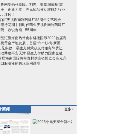
！鲁南制药张贵民、刘忠、郝贵周荣获“杰
为王，创新为本，养元饮品推动核桃乳行业
吧，江铃！
有你”庆祝鲁南制药建厂55周年文艺晚会
向阳待花期丨新时代药业庆祝鲁南制药建厂
药丨数说鲁南 - 55周年
品汇聚海南热带食材链接国际2023首届海
桃黄金产地发展，首届“六个核桃·新疆
地 见实效！易生支付荣获支付服务降费让
联动共建平安天津 易生支付助力国家金融
3首届海南国际热带食材供应链博览会高光亮
肽口服溶液的临床应用进展
片新闻
更多»