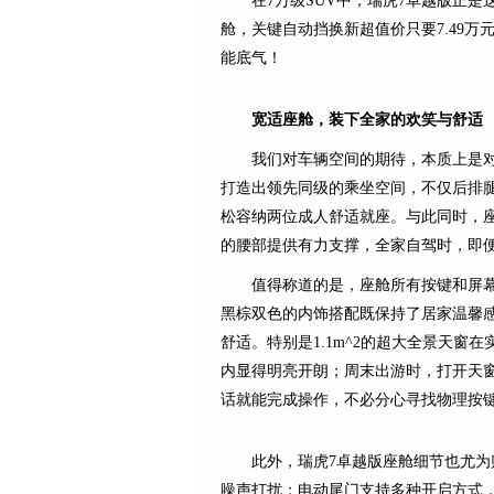
在7万级SUV中，瑞虎7卓越版正
舱，关键自动挡换新超值价只要7.49
能底气！
宽适座舱，装下全家的欢笑与舒适
我们对车辆空间的期待，本质上是对
打造出领先同级的乘坐空间，不仅后排
松容纳两位成人舒适就座。与此同时，
的腰部提供有力支撑，全家自驾时，即
值得称道的是，座舱所有按键和屏
黑棕双色的内饰搭配既保持了居家温馨
舒适。特别是1.1m^2的超大全景天
内显得明亮开朗；周末出游时，打开天
话就能完成操作，不必分心寻找物理按
此外，瑞虎7卓越版座舱细节也尤为
噪声打扰；电动尾门支持多种开启方式