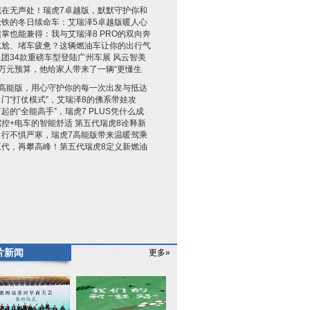
藏在无声处！瑞虎7卓越版，默默守护你和
老铁的冬日续命车：艾瑞泽5卓越版暖人心
掌也能兼得：我与艾瑞泽8 PRO的双向奔
尴尬、堵车疲惫？这辆燃油车让你的出行气
团34款重磅车型登陆广州车展 风云智美
7万元预算，他给家人带来了一辆“更懂生
7高能版，用心守护你的每一次出发与抵达
门“打仗模式”，艾瑞泽8的佛系带娃攻
9万起的“全能高手”，瑞虎7 PLUS凭什么成
控+电车的智能舒适 第五代瑞虎8诠释新
出行不惧严寒，瑞虎7高能版带来温暖驾乘
五代，再攀高峰！第五代瑞虎8定义新燃油
片新闻
更多»