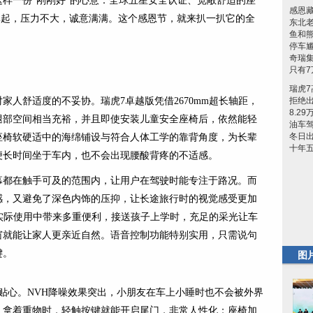
是这样一份“刚刚好”的心意：全球五星安全认证、宽敞舒适的座
感恩
万元起，压力不大，诚意满满。这个感恩节，就来扒一扒它的全
东北
鱼和熊
停车
奇瑞集
只有
瑞虎
家人舒适度的不妥协。瑞虎7卓越版凭借2670mm超长轴距，
拒绝出
8.2
腿部空间相当充裕，并且即使安装儿童安全座椅后，依然能轻
油车驾
冬日
座椅软硬适中的海绵铺设与符合人体工学的靠背角度，为长辈
十年
便长时间坐于车内，也不会出现腰酸背疼的不适感。
幕都在触手可及的范围内，让用户在驾驶时能专注于路况。而
感，又避免了深色内饰的压抑，让长途旅行时的视觉感受更加
窗在实际使用中带来多重便利，接送孩子上学时，充足的采光让车
窗就能让家人更亲近自然。语音控制功能特别实用，只需说句
键。
图
贴心。NVH降噪效果突出，小朋友在车上小睡时也不会被外界
，拿着重物时，轻触按键就能开启尾门，非常人性化；座椅加