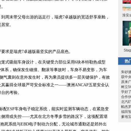
迎。
淮安
，到周末带父母出游的远足行，瑞虎7卓越版的宽适舒享座舱，
起居室。
St
严要求是瑞虎7卓越版最坚实的产品底色。
热
的笼式吸能车身设计，在关键受力部位采用6块本特勒热成型
护体系，确保发生碰撞、翻滚等事故时，车身不易变形，为车
朱砂
获中
+侧气囊则在意外发生时，再为乘员提供多一层关键保护，有效
原来
其赢得全球最严苛安全标准之一——澳洲ANCAP五星安全认
树立5
学好
舞台的考验。
合作伙
北汽E
帕杰
标配ESP车身电子稳定系统，能实时监测车辆动态，在紧急变
福田
止侧滑或失控——尤其在北方冬季多雪的路况下，这项配置堪
爹地宝
防抱死系统与EBD电子制动力分配，无论城市通勤还是郊外出