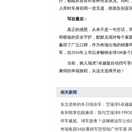
行，都能从容应对各种突发状况。同时，
入库时车身四周一览无遗，彻底告别盲
写在最后：
真正的感恩，从来不是一句空话，
和硬核的安全守护，默默兑现对每个家
赢得了广泛口碑，作为奇瑞出海的销量明
军，自2016年上市以来畅销全球100
当前，购入瑞虎7卓越版自动挡可享
兼得的幸福旅程，从这次选择开始！
相关新闻
东北老铁的冬日续命车：艾瑞泽5卓越
鱼和熊掌也能兼得：我与艾瑞泽8 PR
停车尴尬、堵车疲惫？这辆燃油车让你
奇瑞集团34款重磅车型登陆广州车展 