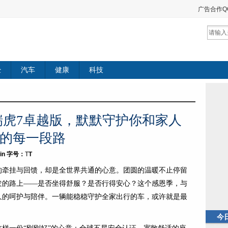
广告合作QQ：
经
汽车
健康
科技
瑞虎7卓越版，默默守护你和家人
的每一段路
in
字号：
T
T
的牵挂与回馈，却是全世界共通的心意。团圆的温暖不止停留
发的路上——是否坐得舒服？是否行得安心？这个感恩季，与
久的呵护与陪伴。一辆能稳稳守护全家出行的车，或许就是最
今