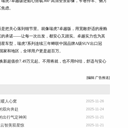
瑞虎7卓越版还贴心搭载360°高清全景影像，窄巷停车、侧方
区焦虑。
而是把关心落到细节里。就像瑞虎7卓越版，用宽敞舒适的座舱
庭的承诺——让每一次出发，都安心又踏实。卓越实力也为其
星车型，瑞虎7系列连续三年蝉联中国品牌A级SUV出口冠
多个国家和地区，全球用户更是超百万。
换新超值价7.49万元起。不用将就，也不用纠结，舒适与安心
[编辑:广告推送]
版暖人心窝
2025-11-26
O的双向奔赴
2025-11-24
的出行气定神闲
2025-11-21
风云智美双星惊
2025-11-21