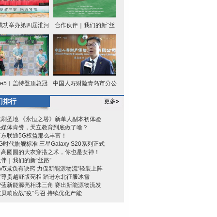
成功举办第四届淮河
合作伙伴｜我们的新“丝
华商大
路”
age5︱盖特登顶总冠
中国人寿财险青岛市分公
军 中国
司为岛
门排行
更多»
速刷圣地 《永恒之塔》新单人副本初体验
央媒体肯赞，天立教育到底做了啥？
广东联通5G权益那么丰富！
G时代旗舰标准 三星Galaxy S20系列正式
了高圆圆的大衣穿搭之术，你也是女神！
伴｜我们的新“丝路”
V5减负有诀窍 力促新能源物流“轻装上阵
罗尊贵越野版亮相 踏进东北征服冰雪
智蓝新能源亮相珠三角 赛出新能源物流发
贝响应战“疫”号召 持续优化产能