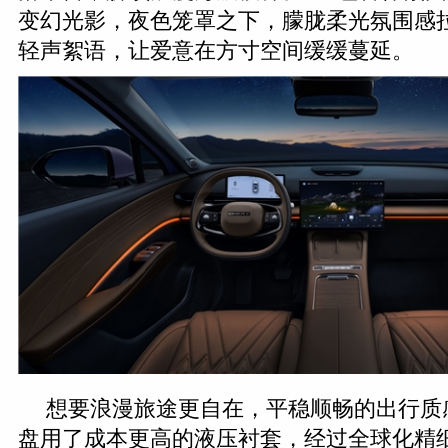
变幻光影，夜色笼罩之下，朦胧柔光氛围感
轻声絮语，让爱意在方寸空间缓缓蔓延。
想要浪漫旅途更自在，平稳顺畅的出行质
盘用了成本更高的液压衬套，经过全球化精