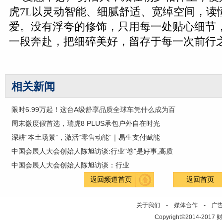
虎7L以灵动智能、细腻舒适、宽绰空间，读
爱。没有浮夸的修饰，只用每一处贴心细节
一段奔赴，把细碎美好，留存于每一次前行
相关新闻
限时6.99万起！这台A级舒享品质全球车凭什么成为百
周末微度假首选，瑞虎8 PLUS承包户外自在时光
深耕“本土场景”，激活“零售动能”｜易生支付赋能
中国会展人大会创始人陈旭访谈:行业"卷"是好事,高质
中国会展人大会创始人陈旭访谈：行业
返回频道首页
返回首页
关于我们
-
媒体合作
-
广
Copyright©2014-2017 财经