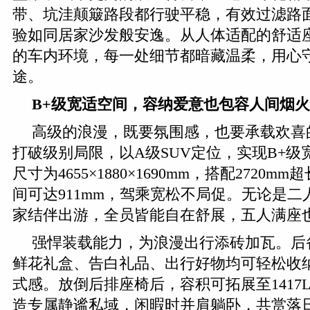
带、坑洼颠簸路段都行驶平稳，有效过滤路
验如同居家沙发般安逸。从人体适配的舒适
的车内环境，每一处细节都暗藏温柔，用心
途。
B+级宽适空间，容纳爱意也包容人间烟火
高级的浪漫，既要氛围感，也要承载欢喜
打破级别局限，以A级SUV定位，实现B+级
尺寸为4655×1880×1690mm，搭配2720
间可达911mm，驾乘宽松不局促。无论是
家结伴出游，全员皆能自在舒展，五人满座
强悍装载能力，为浪漫出行添砖加瓦。后备
鲜花礼盒、告白礼品、出行好物均可轻松收
式感。放倒后排座椅后，容积可拓展至1417
造专属静谧私域，闲暇时并肩躺卧，共赏落