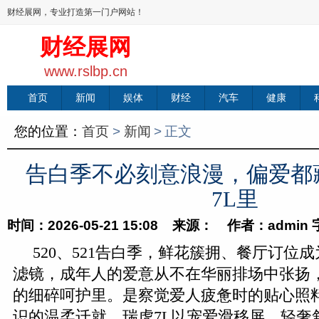
财经展网，专业打造第一门户网站！
财经展网
www.rslbp.cn
首页
新闻
娱体
财经
汽车
健康
您的位置：
首页
>
新闻
>
正文
告白季不必刻意浪漫，偏爱都
7L里
时间：2026-05-21 15:08 来源： 作者：admin
520、521告白季，鲜花簇拥、餐厅订位
滤镜，成年人的爱意从不在华丽排场中张扬
的细碎呵护里。是察觉爱人疲惫时的贴心照
识的温柔迁就。瑞虎7L以宠爱滑移屏、轻奢