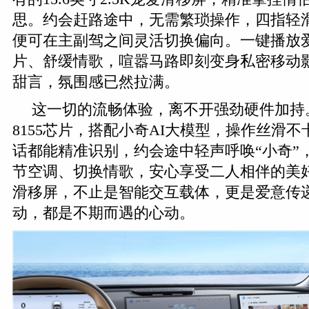
思。约会赶路途中，无需繁琐操作，四指轻
便可在主副驾之间灵活切换偏向。一键播放
片、舒缓情歌，喧嚣马路即刻变身私密移动
甜言，氛围感已然拉满。
这一切的流畅体验，离不开强劲硬件加持
8155芯片，搭配小奇AI大模型，操作丝滑
话都能精准识别，约会途中轻声呼唤“小奇”
节空调、切换情歌，安心享受二人相伴的美
滑移屏，不止是智能交互载体，更是爱意传
动，都是不期而遇的心动。