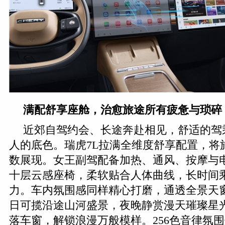
满配舒享座舱，治愈旅途所有疲惫与琐碎
近郊自驾约会、长途奔赴相见，舒适的驾
人的底色。瑞虎7L拉满全维度舒享配置，将
数展现。女王副驾配备加热、通风、按摩与
十层云感座椅，柔软贴合人体曲线，长时间
力。车内氛围感同样精心打磨，通透全景天
日可揽沿途山河盛景，夜晚静赏漫天璀璨星
落车窗，解锁浪漫万般模样。256色音律氛